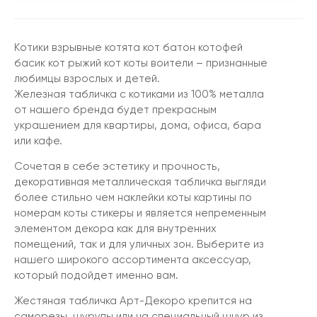
Котики взрывные котята кот батон котофей
басик кот рыжий кот коты воители – признанные
любимцы взрослых и детей.
Железная табличка с котиками из 100% металла
от нашего бренда будет прекрасным
украшением для квартиры, дома, офиса, бара
или кафе.
Сочетая в себе эстетику и прочность,
декоративная металлическая табличка выгляди
более стильно чем наклейки коты картины по
номерам коты стикеры и является непременным
элементом декора как для внутренних
помещений, так и для уличных зон. Выберите из
нашего широкого ассортимента аксессуар,
который подойдет именно вам.
Жестяная табличка Арт-Декоро крепится на
саморезы, шурупы или на специальный шнур из