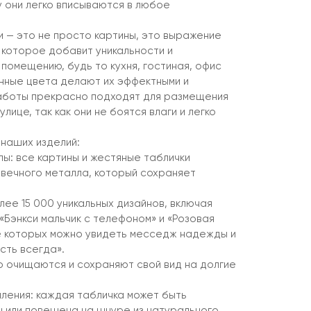
у они легко вписываются в любое
 — это не просто картины, это выражение
 которое добавит уникальности и
помещению, будь то кухня, гостиная, офис
енные цвета делают их эффектными и
аботы прекрасно подходят для размещения
улице, так как они не боятся влаги и легко
наших изделий:
ы: все картины и жестяные таблички
овечного металла, который сохраняет
лее 15 000 уникальных дизайнов, включая
 «Бэнкси мальчик с телефоном» и «Розовая
не которых можно увидеть месседж надежды и
сть всегда».
ко очищаются и сохраняют свой вид на долгие
ления: каждая табличка может быть
 или повешена на шнуре из натурального