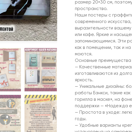
размер 20×30 см, поэтом
пространство.
Наши постеры с граффити
современного искусства,
выразительности вашему 
или кафе. Яркие и насыщ
запоминающимися. Эти р
как в помещении, так и на 
моются.
Основные преимущества 
— Качественные материал
изготавливаются из долг
яркость.
— Уникальные дизайны: бо
работы Бэнкси, такие как
горилла в маске», на фо
поддержки — «Надежда е
— Простота в уходе: лег
годы.
— Удобные варианты креп
установлена на саморезы