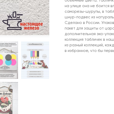
объемные цвета. Табличку
на улице она не боится в
саморезы-шурупы, в табл
шнур-подвес из натураль
Сделано в России. Упако
пакет для защиты от цар
дополнительная эко-упако
коллекция табличек в наш
из разный коллекций, ка
в избранное, что бы первы