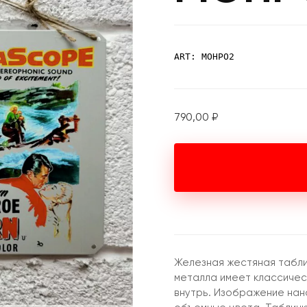
ART: МОНРО2
790,00
₽
Железная жестяная табли
металла имеет классическ
внутрь. Изображение нан