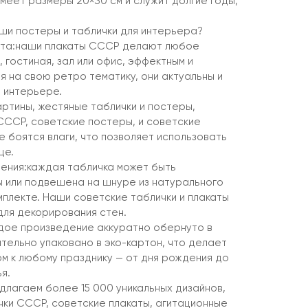
меет размеры 20×30 см и служит долгие годы,
ши постеры и таблички для интерьера?
ета:наши плакаты СССР делают любое
, гостиная, зал или офис, эффектным и
я на свою ретро тематику, они актуальны и
 интерьере.
артины, жестяные таблички и постеры,
 СССР, советские постеры, и советские
не боятся влаги, что позволяет использовать
це.
ения:каждая табличка может быть
 или подвешена на шнуре из натурального
мплекте. Наши советские таблички и плакаты
для декорирования стен.
дое произведение аккуратно обернуто в
тельно упаковано в эко-картон, что делает
м к любому празднику — от дня рождения до
я.
длагаем более 15 000 уникальных дизайнов,
чки СССР, советские плакаты, агитационные