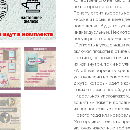
качественного металла, и
не выгорая на солнце.
Почему стоит выбрать на
-Яркие и насыщенные цв
помещение, будь то кухня
индивидуальным. Несмотр
популярны в современном
-Легкость в уходе:наши к
включая плакаты в стиле
картины, легко моются и 
их как внутри, так и на ули
-Удобные варианты крепл
установлена на саморезы
джута, который идет в ко
также отлично подойдут 
-Идеальная упаковка:каж
защитный пакет и дополни
их превосходным подарко
Нового года или новосель
Мы гордимся тем, что пре
включая известные табли