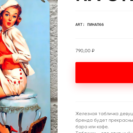
ART: ПИНАП66
790,00
₽
Железная табличка девушк
бренда будет прекрасным
бара или кафе.