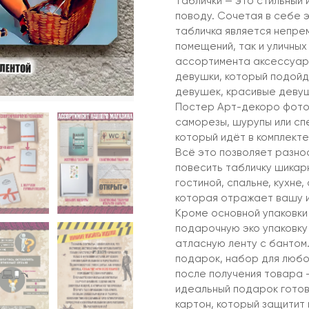
Таблички — это стильный 
поводу. Сочетая в себе 
табличка является непре
помещений, так и уличны
ассортимента аксессуар 
девушки, который подойд
девушек, красивые девуш
Постер Арт-декоро фото
саморезы, шурупы или сп
который идёт в комплекте
Всё это позволяет разно
повесить табличку шикар
гостиной, спальне, кухне
которая отражает вашу 
Кроме основной упаковки
подарочную эко упаковку
атласную ленту с бантом
подарок, набор для любо
после получения товара –
идеальный подарок готов
картон, который защитит