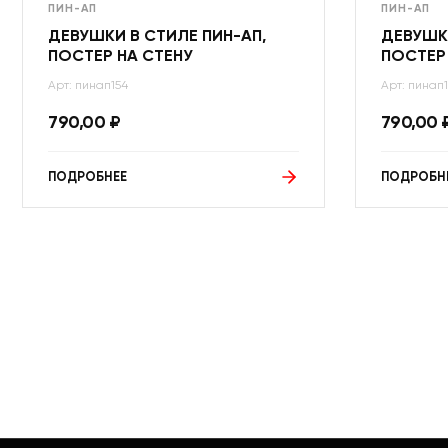
ПИН-АП
ПИН-АП
ДЕВУШКИ В СТИЛЕ ПИН-АП,
ДЕВУШКИ
ПОСТЕР НА СТЕНУ
ПОСТЕР
Арт: пинап154
Арт: пинап1
790,00
₽
790,00
ПОДРОБНЕЕ
ПОДРОБН