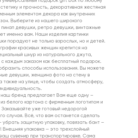
и универсальный подарок gift box по любому
эстетику и прочность, декоративная жестяная
менным элементом декора как внутренних
х зон. Выберите из нашего широкого
пинап девушки, ретро девушки, винтажные
ет именно вам. Наши изделия картинки
ки порадуют не только взрослых, но и детей.
графии красивых женщин крепится на
ециальный шнур из натурального джута,
 с каждым заказом как бесплатный подарок.
образить способы использования. Вы можете
ные девушки, женщина фото на стену в
, а также на улице, чтобы создать атмосферу,
индивидуальность.
 наш бренд предлагает Вам еще одну –
 из белого картона с фирменным логотипом и
. Заказывайте уже готовый недорогой
го случая. Всё, что вам останется сделать
 убрать защитную упаковку, повязать бант –
! Внешняя упаковка — это трехслойный
 ваш сувенир при транспортировке. Сама