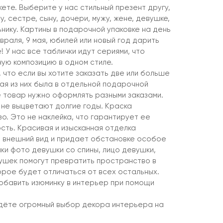
ете. Выберите у нас стильный презент другу,
у, сестре, сыну, дочери, мужу, жене, девушке,
ьнику. Картины в подарочной упаковке на день
враля, 9 мая, юбилей или новый год дарить
! У нас все таблички идут сериями, что
ную композицию в одном стиле.
 что если вы хотите заказать две или больше
ая из них была в отдельной подарочной
е товар нужно оформлять разными заказами.
 не выцветают долгие годы. Краска
о. Это не наклейка, что гарантирует ее
сть. Красивая и изысканная отделка
 внешний вид и придает обстановке особое
ки фото девушки со спины, лицо девушки,
ушек помогут превратить пространство в
орое будет отличаться от всех остальных.
бавить изюминку в интерьер при помощи
йдёте огромный выбор декора интерьера на