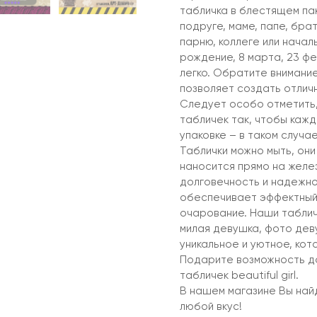
табличка в блестящем пак
подруге, маме, папе, брат
парню, коллеге или начал
рождение, 8 марта, 23 фе
легко. Обратите внимание
позволяет создать отлич
Следует особо отметить,
табличек так, чтобы кажд
упаковке – в таком случа
Таблички можно мыть, они
наносится прямо на желез
долговечность и надежно
обеспечивает эффектный
очарование. Наши таблич
милая девушка, фото дев
уникальное и уютное, кот
Подарите возможность до
табличек beautiful girl.
В нашем магазине Вы на
любой вкус!