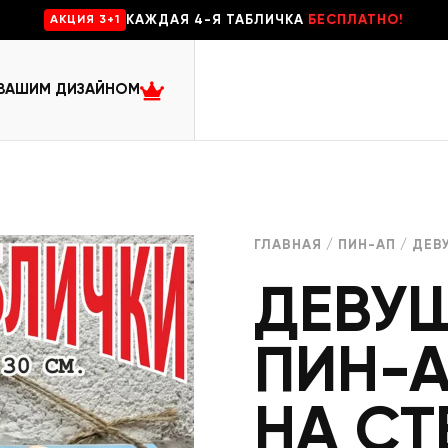
КАЖДАЯ 4-Я ТАБЛИЧКА
БЕСПЛАТНО!
AKЦИЯ 3+1
 ВАШИМ ДИЗАЙНОМ
ГЛАВНАЯ
/
ПИН-АП
/ ДЕВ
ДЕВУШ
ПИН-А
НА СТ