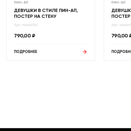
ПИН-АП
ПИН-АП
ДЕВУШКИ В СТИЛЕ ПИН-АП,
ДЕВУШКИ
ПОСТЕР НА СТЕНУ
ПОСТЕР
Арт: пинап154
Арт: пинап1
790,00
₽
790,00
ПОДРОБНЕЕ
ПОДРОБН