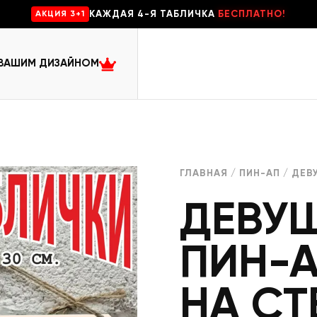
КАЖДАЯ 4-Я ТАБЛИЧКА
БЕСПЛАТНО!
AKЦИЯ 3+1
 ВАШИМ ДИЗАЙНОМ
ГЛАВНАЯ
/
ПИН-АП
/ ДЕВ
ДЕВУШ
ПИН-А
НА СТ