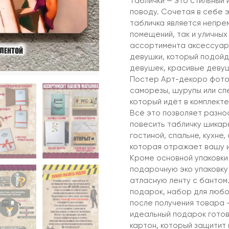
Таблички — это стильный 
поводу. Сочетая в себе 
табличка является непре
помещений, так и уличны
ассортимента аксессуар 
девушки, который подойд
девушек, красивые девуш
Постер Арт-декоро фото
саморезы, шурупы или сп
который идёт в комплекте
Всё это позволяет разно
повесить табличку шикар
гостиной, спальне, кухне
которая отражает вашу 
Кроме основной упаковки
подарочную эко упаковку
атласную ленту с бантом
подарок, набор для любо
после получения товара –
идеальный подарок готов
картон, который защитит