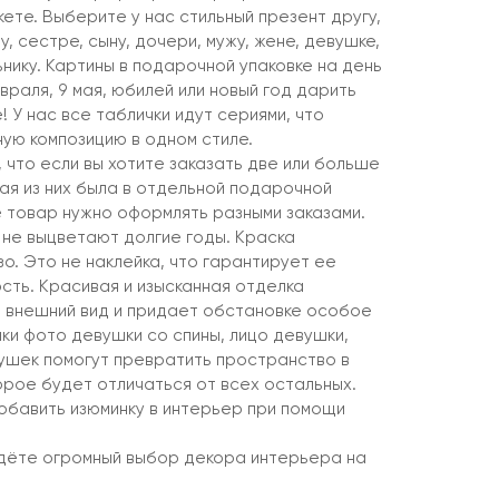
ете. Выберите у нас стильный презент другу,
у, сестре, сыну, дочери, мужу, жене, девушке,
ьнику. Картины в подарочной упаковке на день
враля, 9 мая, юбилей или новый год дарить
! У нас все таблички идут сериями, что
ную композицию в одном стиле.
 что если вы хотите заказать две или больше
ая из них была в отдельной подарочной
е товар нужно оформлять разными заказами.
 не выцветают долгие годы. Краска
о. Это не наклейка, что гарантирует ее
сть. Красивая и изысканная отделка
 внешний вид и придает обстановке особое
ки фото девушки со спины, лицо девушки,
ушек помогут превратить пространство в
орое будет отличаться от всех остальных.
бавить изюминку в интерьер при помощи
йдёте огромный выбор декора интерьера на