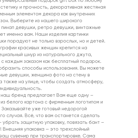
и универсальный подарок gift box по любому
эстетику и прочность, декоративная жестяная
менным элементом декора как внутренних
х зон. Выберите из нашего широкого
пинап девушки, ретро девушки, винтажные
ет именно вам. Наши изделия картинки
ки порадуют не только взрослых, но и детей.
графии красивых женщин крепится на
ециальный шнур из натурального джута,
 с каждым заказом как бесплатный подарок.
образить способы использования. Вы можете
ные девушки, женщина фото на стену в
, а также на улице, чтобы создать атмосферу,
индивидуальность.
 наш бренд предлагает Вам еще одну –
 из белого картона с фирменным логотипом и
. Заказывайте уже готовый недорогой
го случая. Всё, что вам останется сделать
 убрать защитную упаковку, повязать бант –
! Внешняя упаковка — это трехслойный
 ваш сувенир при транспортировке. Сама