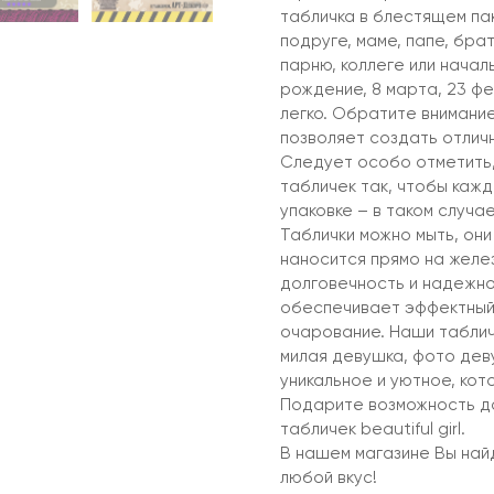
табличка в блестящем пак
подруге, маме, папе, брат
парню, коллеге или начал
рождение, 8 марта, 23 фе
легко. Обратите внимание
позволяет создать отлич
Следует особо отметить,
табличек так, чтобы кажд
упаковке – в таком случа
Таблички можно мыть, они
наносится прямо на желез
долговечность и надежно
обеспечивает эффектный
очарование. Наши таблич
милая девушка, фото дев
уникальное и уютное, кот
Подарите возможность до
табличек beautiful girl.
В нашем магазине Вы на
любой вкус!