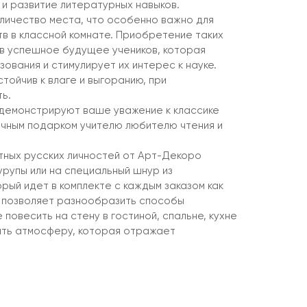
и развитие литературных навыков.
личество места, что особенно важно для
в в классной комнате. Приобретение таких
я в успешное будущее учеников, которая
ования и стимулирует их интерес к науке.
тойчив к влаге и выгоранию, при
ь.
демонстрируют ваше уважение к классике
ичным подарком учителю любителю чтения и
тных русских личностей от Арт-Декоро
урупы или на специальный шнур из
рый идет в комплекте с каждым заказом как
 позволяет разнообразить способы
 повесить на стену в гостиной, спальне, кухне
дать атмосферу, которая отражает