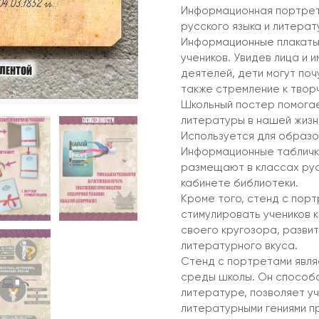
Информационная портрет 
русского языка и литерат
Информационные плакаты 
учеников. Увидев лица и
деятелей, дети могут поч
также стремление к твор
Школьный постер помогае
литературы в нашей жизн
Используется для образо
Информационные табличк
размещают в классах русс
кабинете библиотеки.
Кроме того, стенд с пор
стимулировать учеников 
своего кругозора, разви
литературного вкуса.
Стенд с портретами явл
среды школы. Он способс
литературе, позволяет уч
литературными гениями п