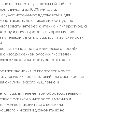
картина на стену в школьный кабинет
уры сделана из 100% металла.
служат источником вдохновения для
 имена таких выдающихся литературных
увствовать интерес к чтению и литературе, а
честву и самовыражению через письмо.
т ученикам узнать о важности и значимости
и.
вания в качестве методического пособия.
и с изображением русских писателей
кого языка и литературы, а также в
третами знаменитых писателей может
к изучению их произведений для расширения
тия аналитического мышление и
яется важным элементом образовательной
твует развитию интереса к чтению и
еникам познакомиться с великими
рошлого и может вдохновить их на